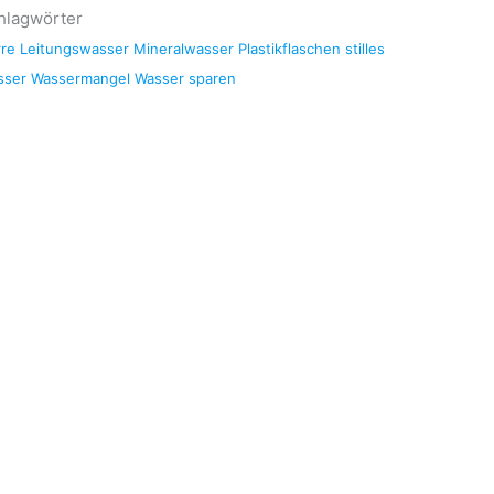
hlagwörter
re
Leitungswasser
Mineralwasser
Plastikflaschen
stilles
sser
Wassermangel
Wasser sparen